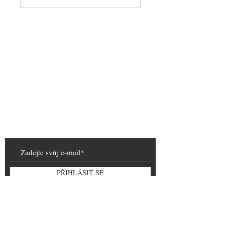
Obchod
Kontakt
Blog
O nás
FAQ
Obchodní podmínky
Zásady ochrany osobních údajů
PŘIHLÁSIT SE
Dodavatel Rakve | ANUBISCZ Velkoobchod