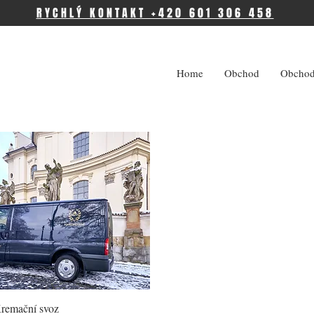
RYCHLÝ KONTAKT +420 601 306 458
Home
Obchod
Obchod
Rychlý náhled
remační svoz