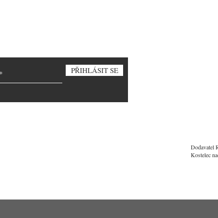
PŘIHLÁSIT SE
Dodavatel 
Kostelec n