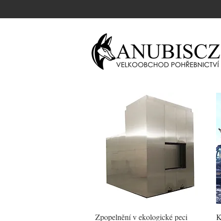
Rychlý náhled
Zpopelnění v ekologické peci
K