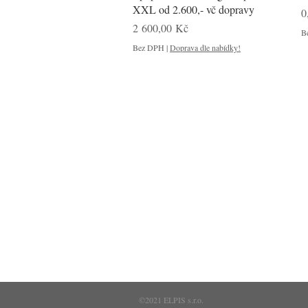
XXL od 2.600,- vč dopravy
C
0
Cena
2 600,00 Kč
B
Bez DPH
|
Doprava dle nabídky!
Obchod
FAQ
Kontakt
Obchodní po
Blog
Zásady ochra
O nás
©2021 ELPIS s.r.o.