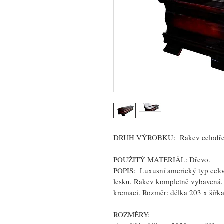
DRUH VÝROBKU:
  Rakev celodř
POUŽITÝ MATERIÁL:
 Dřevo.
POPIS:  
Luxusní americký typ cel
lesku. Rakev kompletně vybavená.
kremaci. Rozměr: délka 203 x šíř
ROZMĚRY: