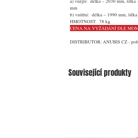
a) vnější:  délka – 2030 mm, šířk
mm
b) vnitřní:  délka – 1990 mm, šíř
HMOTNOST: 
 78 kg
CENA NA VYŽÁDÁNÍ DLE MOM
DISTRIBUTOR: 
ANUBIS CZ - pohř
Související produkty