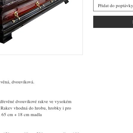
Přidat do poptávk
evěná, dvouvíková.
odřevěné dvouvíkové rakve ve vysokém 
 Rakev vhodná do hrobu, hrobky i pro 
ka 65 cm + 18 cm madla