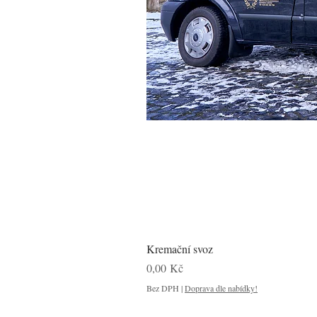
Kremační svoz
Cena
0,00 Kč
Bez DPH
|
Doprava dle nabídky!