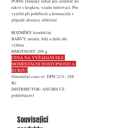
POPIS:
Dámský rubáš pro zemřelé do 
rakve s krajkou, vzadu šněrovací. Pro 
využití při pohřbech a kremacích v 
případě absence oblečení.
ROZMĚRY: konfekční
BARVY: 
modrá, bílá a další dle 
výběru
HMOTNOST: 
200 g
CENA NA VYŽÁDÁNÍ DLE 
MOMENTÁLNÍ DOSTUPNOSTI A 
KURZU!
Orientační cena vč. DPH 21%: 288 
Kč
DISTRIBUTOR: 
ANUBIS CZ - 
pohřebnictví
Související