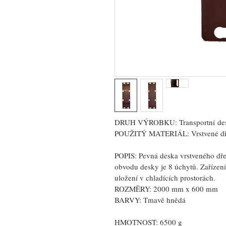
DRUH VÝROBKU: Transportní
 de
POUŽITÝ MATERIÁL:
 Vrstvené d
POPIS: Pevná deska vrstveného dře
obvodu desky je 8 úchytů. Zařízení 
uložení v chladících prostorách.
ROZMĚRY: 
2000 mm x 600 mm 
BARVY: T
mavě hnědá
HMOTNOST: 
6500 g