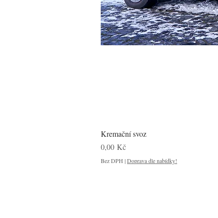
Kremační svoz
Cena
0,00 Kč
Bez DPH
|
Doprava dle nabídky!
Obchod
FAQ