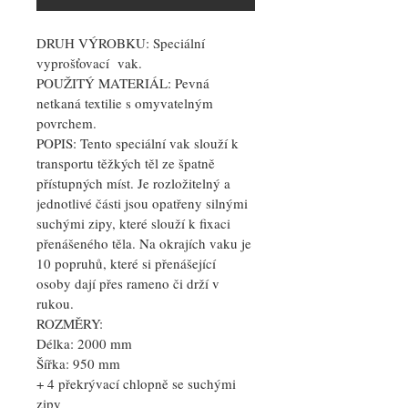
DRUH VÝROBKU:
 Speciální 
vyprošťovací  vak.
POUŽITÝ MATERIÁL:
 Pevná 
netkaná textilie s omyvatelným 
povrchem.
POPIS: 
Tento speciální vak slouží k 
transportu těžkých těl ze špatně 
přístupných míst. Je rozložitelný a 
jednotlivé části jsou opatřeny silnými 
suchými zipy, které slouží k fixaci 
přenášeného těla. Na okrajích vaku je 
10 popruhů, které si přenášející 
osoby dají přes rameno či drží v 
rukou. 
ROZMĚRY:
Délka: 2000 mm
Šířka: 950 mm
+ 4 překrývací chlopně se suchými 
zipy 