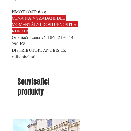
HMOTNOST: 
6 kg
CENA NA VYŽÁDÁNÍ DLE 
MOMENTÁLNÍ DOSTUPNOSTI A 
KURZU!
Orientační cena vč. DPH 21%: 14 
990 Kč
DISTRIBUTOR: 
ANUBIS CZ - 
velkoobchod
Související
produkty